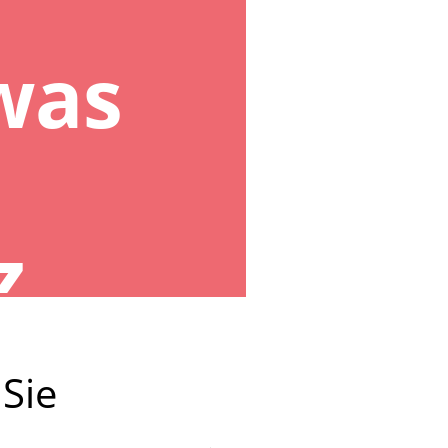
 was
 Sie