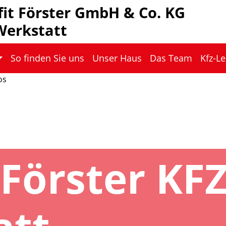
fit Förster GmbH & Co. KG
Werkstatt
So finden Sie uns
Unser Haus
Das Team
Kfz-L
Förster KF
att